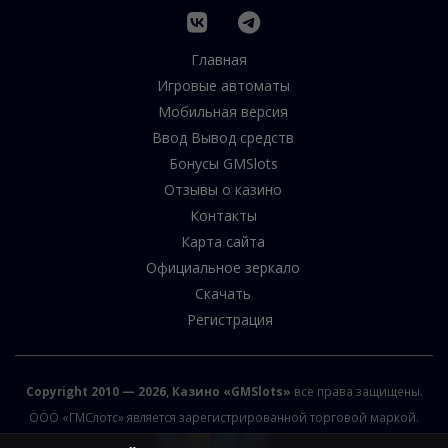
Главная
Игровые автоматы
Мобильная версия
Ввод Вывод средств
Бонусы GMSlots
Отзывы о казино
Контакты
Карта сайта
Официальное зеркало
Скачать
Регистрация
Copyright 2010 — 2026, Казино «GMSlots»
все права защищены.
ООО «ГМСлотс» является зарегистрированной торговой маркой.