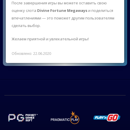
После завершения игры вы можете оставить свою
оценку слота
Divine Fortune Megaways
и поделиться
впечатлениями — это поможет другим пользователям
сделать выбор.
Желаем приятной и увлекательной игры!
Обновлено:
22.06.2020