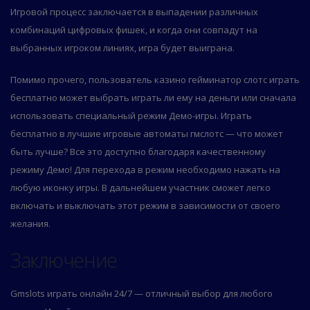
Игровой процесс заключается в выпадении различных
комбинаций цифровых фишек, и когда они совпадут на
выбранных игроком линиях, игра будет выиграна.
Помимо прочего, пользователь казино гейминатор слотс играть
бесплатно может выбрать играть ли ему на деньги или сначала
использовать специальный режим Демо-игры. Играть
бесплатно в лучшие игровые автоматы гмслотс — что может
быть лучше? Все это доступно благодаря качественному
режиму Демо! Для перехода в режим необходимо нажать на
любую иконку игры. В дальнейшем участник сможет легко
включать и выключать этот режим в зависимости от своего
желания.
Заключение
Gmslots играть онлайн 24/7 — отличный выбор для любого