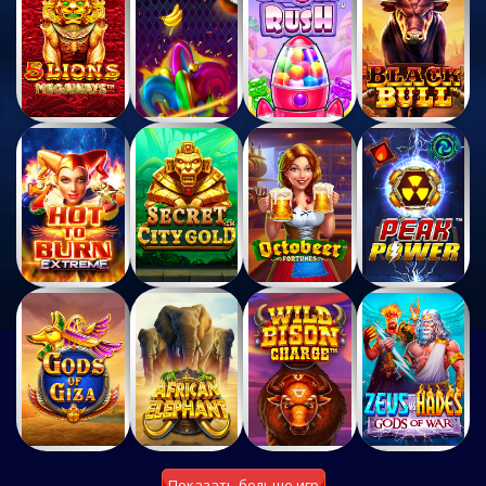
Показать больше игр