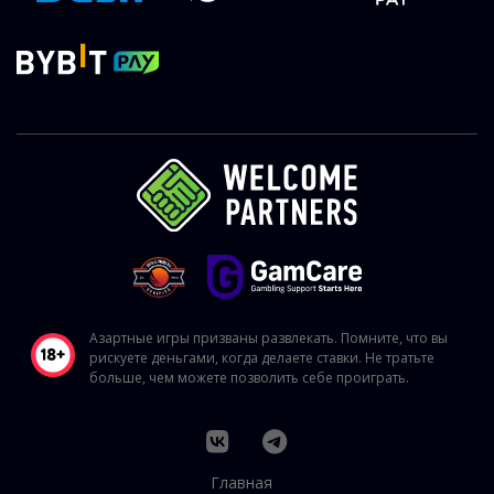
Азартные игры призваны развлекать. Помните, что вы
рискуете деньгами, когда делаете ставки. Не тратьте
больше, чем можете позволить себе проиграть.
Главная