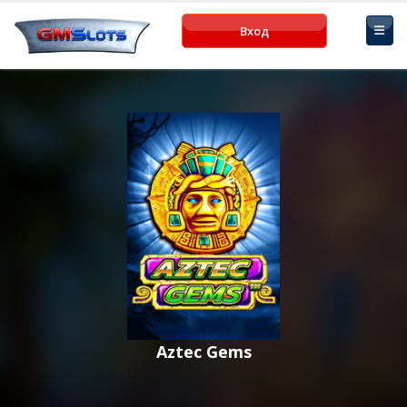
Вход
Aztec Gems