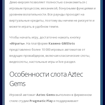
Демо-версия позволяет полностью ознакомиться с
игровым процессом, механикой, бонусными функциями и
уровнем волатильности. Все раунды проходят на
виртуальные кредиты, поэтому вы ничем не рискуете и
можете играть в удобном темпе.
Чтобы начать игру, достаточно нажать кнопку
«Играть»
. На платформе
Казино GMSlots
представлено более 10 000 игровых автоматов от
ведущих провайдеров, включая классические слоты,
видеослоты, настольные игры и live-раздел.
Особенности слота Aztec
Gems
Игровой автомат
Aztec Gems
выполнен в фирменном
стиле студии
Pragmatic Play
и поддерживает