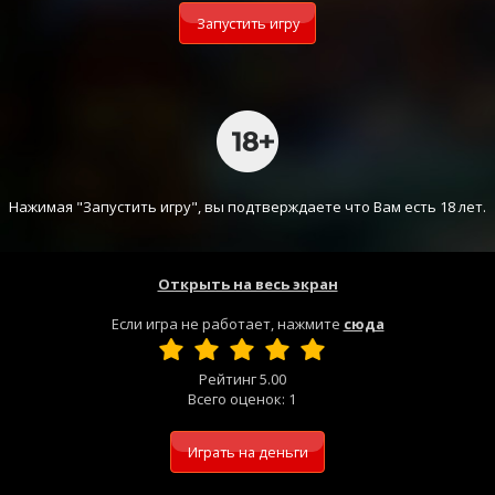
Запустить игру
Нажимая "Запустить игру", вы подтверждаете что Вам есть 18 лет.
Открыть на весь экран
Если игра не работает, нажмите
сюда
Рейтинг
5.00
Всего оценок:
1
Играть на деньги