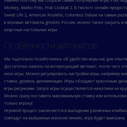
Именно поэтому мы собрали самые популярные игры этих лидер
Monkey, Marko Polo, Fruit Cocktail 2. В гмслотс онлайн предост
Sweet Life 2, American Roulette, Columbus Deluxe на самые ра
в игровые автоматы gmslots Россия, можно также сыграть в в
азартные настольные игры.
Особенности автоматов
Мы тщательно позаботились об удобстве игры как для опытны
Достаточно нажать на интересующий автомат, после чего от
окно игры. Можно регулировать настройки игры, например ме
ставки, уровень деноминации. Игры обладают красочным диз
игры рисунками. Запуск игры осуществляется нажатием на круп
Можно сразу поставить максимальную ставку или использова
только игроку!
Игровой процесс заключается в выпадении различных комбин
совпадут на выбранных игроком линиях, игра будет выиграна.