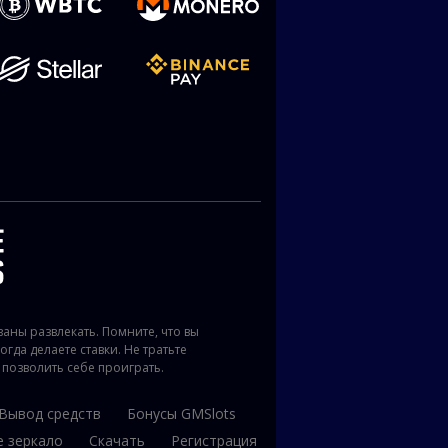
аны развлекать. Помните, что вы
огда делаете ставки. Не тратьте
позволить себе проиграть.
Вывод средств
Бонусы GMSlots
 зеркало
Скачать
Регистрация