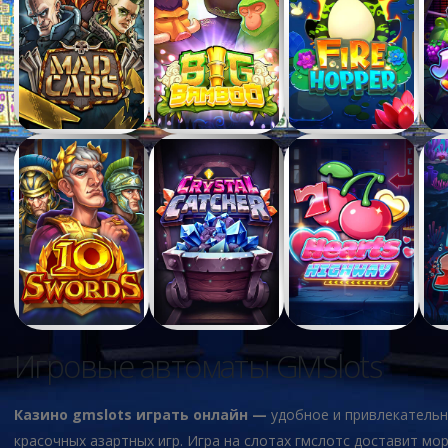
Игровые автоматы GMSlots
Казино gmslots играть онлайн
—
удобное и привлекательн
красочных азартных игр. Игра на слотах гмслотс доставит мо