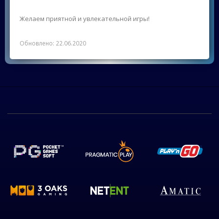
Желаем приятной и увлекательной игры!
Обновлено:
22.06.2020