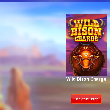
Wild Bison Charge
Запустить игру