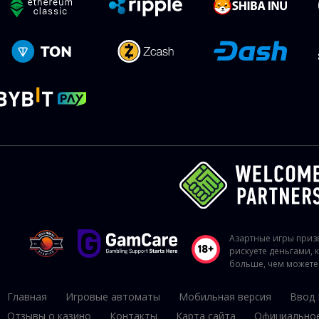
Азартные игры призв
рискуете деньгами, к
больше, чем можете 
Главная
Игровые автоматы
Мобильная версия
Ввод 
Отзывы о казино
Контакты
Карта сайта
Официальное