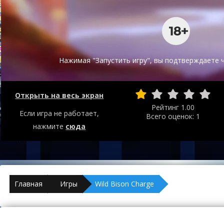
Нажимая "Запустить игру", вы подтверждаете ч
Открыть на весь экран
Рейтинг
1.00
Если игра не работает,
Всего оценок:
1
нажмите
сюда
Главная
Игры
Wild Bison Charge