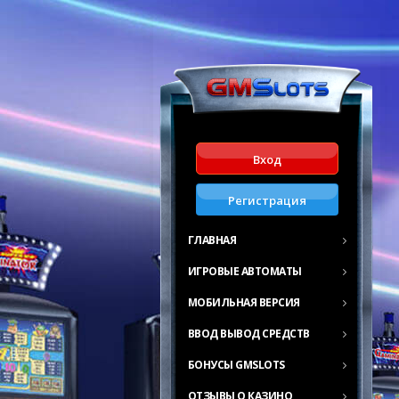
Вход
Регистрация
ГЛАВНАЯ
ИГРОВЫЕ АВТОМАТЫ
МОБИЛЬНАЯ ВЕРСИЯ
ВВОД ВЫВОД СРЕДСТВ
БОНУСЫ GMSLOTS
ОТЗЫВЫ О КАЗИНО