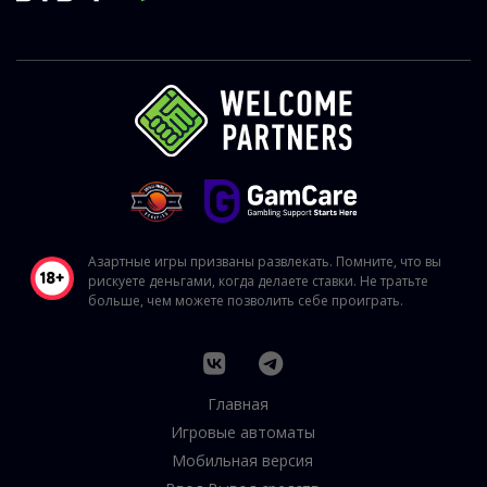
Азартные игры призваны развлекать. Помните, что вы
рискуете деньгами, когда делаете ставки. Не тратьте
больше, чем можете позволить себе проиграть.
Главная
Игровые автоматы
Мобильная версия