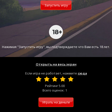
Запустить игру
Нажимая "Запустить игру", вы подтверждаете что Вам есть 18 лет.
Открыть на весь экран
Если игра не работает, нажмите
сюда
Рейтинг
5.00
Всего оценок:
1
Играть на деньги