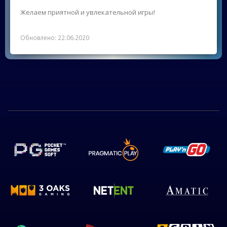
Желаем приятной и увлекательной игры!
Обновлено:
22.06.2020