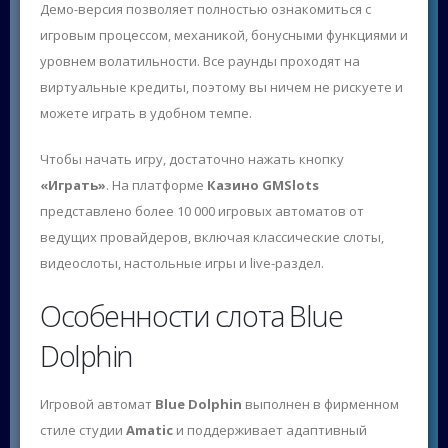
Демо-версия позволяет полностью ознакомиться с
игровым процессом, механикой, бонусными функциями и
уровнем волатильности. Все раунды проходят на
виртуальные кредиты, поэтому вы ничем не рискуете и
можете играть в удобном темпе.
Чтобы начать игру, достаточно нажать кнопку
«Играть»
. На платформе
Казино GMSlots
представлено более 10 000 игровых автоматов от
ведущих провайдеров, включая классические слоты,
видеослоты, настольные игры и live-раздел.
Особенности слота Blue
Dolphin
Игровой автомат
Blue Dolphin
выполнен в фирменном
стиле студии
Amatic
и поддерживает адаптивный