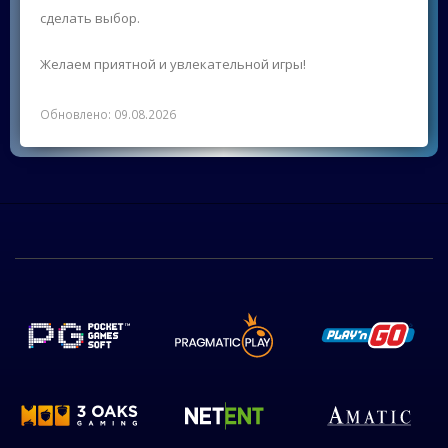
сделать выбор.
Желаем приятной и увлекательной игры!
Обновлено:
09.08.2026