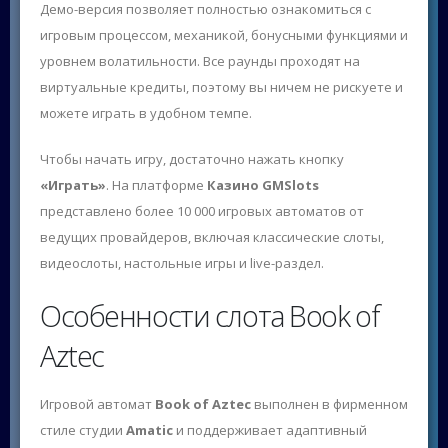
Демо-версия позволяет полностью ознакомиться с
игровым процессом, механикой, бонусными функциями и
уровнем волатильности. Все раунды проходят на
виртуальные кредиты, поэтому вы ничем не рискуете и
можете играть в удобном темпе.
Чтобы начать игру, достаточно нажать кнопку
«Играть»
. На платформе
Казино GMSlots
представлено более 10 000 игровых автоматов от
ведущих провайдеров, включая классические слоты,
видеослоты, настольные игры и live-раздел.
Особенности слота Book of
Aztec
Игровой автомат
Book of Aztec
выполнен в фирменном
стиле студии
Amatic
и поддерживает адаптивный