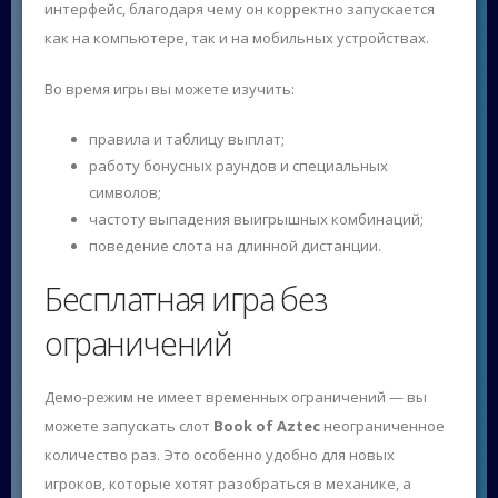
интерфейс, благодаря чему он корректно запускается
как на компьютере, так и на мобильных устройствах.
Во время игры вы можете изучить:
правила и таблицу выплат;
работу бонусных раундов и специальных
символов;
частоту выпадения выигрышных комбинаций;
поведение слота на длинной дистанции.
Бесплатная игра без
ограничений
Демо-режим не имеет временных ограничений — вы
можете запускать слот
Book of Aztec
неограниченное
количество раз. Это особенно удобно для новых
игроков, которые хотят разобраться в механике, а