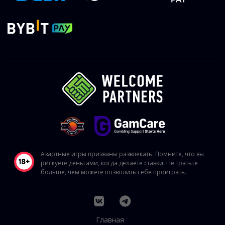
Азартные игры призваны развлекать. Помните, что вы
рискуете деньгами, когда делаете ставки. Не тратьте
больше, чем можете позволить себе проиграть.
Главная