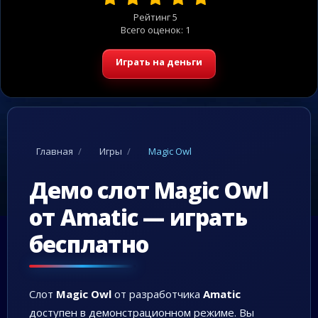
Рейтинг
5
Всего оценок:
1
Играть на деньги
Главная
Игры
Magic Owl
Демо слот Magic Owl
от Amatic — играть
бесплатно
Слот
Magic Owl
от разработчика
Amatic
доступен в демонстрационном режиме. Вы