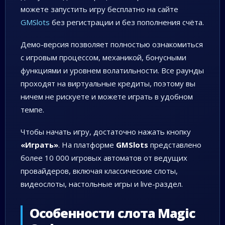
можете запустить игру бесплатно на сайте
GMSlots
без регистрации и без пополнения счёта.
Демо-версия позволяет полностью ознакомиться
с игровым процессом, механикой, бонусными
функциями и уровнем волатильности. Все раунды
проходят на виртуальные кредиты, поэтому вы
ничем не рискуете и можете играть в удобном
темпе.
Чтобы начать игру, достаточно нажать кнопку
«Играть»
. На платформе
GMSlots
представлено
более 10 000 игровых автоматов от ведущих
провайдеров, включая классические слоты,
видеослоты, настольные игры и live-раздел.
Особенности слота Magic