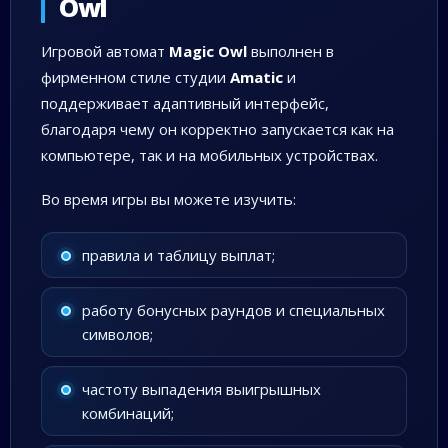
Owl
Игровой автомат
Magic Owl
выполнен в
фирменном стиле студии
Amatic
и
поддерживает адаптивный интерфейс,
благодаря чему он корректно запускается как на
компьютере, так и на мобильных устройствах.
Во время игры вы можете изучить:
правила и таблицу выплат;
работу бонусных раундов и специальных
символов;
частоту выпадения выигрышных
комбинаций;