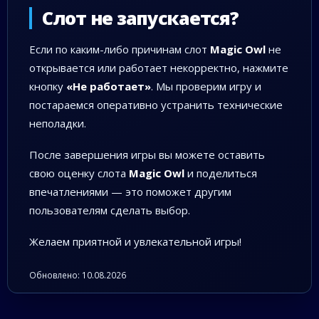
Слот не запускается?
Если по каким-либо причинам слот
Magic Owl
не
открывается или работает некорректно, нажмите
кнопку
«Не работает»
. Мы проверим игру и
постараемся оперативно устранить технические
неполадки.
После завершения игры вы можете оставить
свою оценку слота
Magic Owl
и поделиться
впечатлениями — это поможет другим
пользователям сделать выбор.
Желаем приятной и увлекательной игры!
Обновлено:
10.08.2026