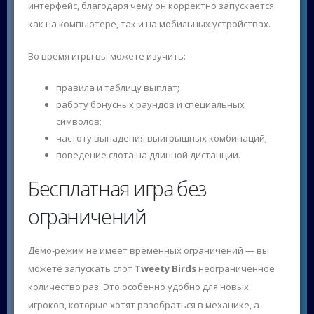
интерфейс, благодаря чему он корректно запускается
как на компьютере, так и на мобильных устройствах.
Во время игры вы можете изучить:
правила и таблицу выплат;
работу бонусных раундов и специальных
символов;
частоту выпадения выигрышных комбинаций;
поведение слота на длинной дистанции.
Бесплатная игра без
ограничений
Демо-режим не имеет временных ограничений — вы
можете запускать слот
Tweety Birds
неограниченное
количество раз. Это особенно удобно для новых
игроков, которые хотят разобраться в механике, а