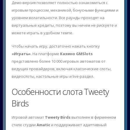
Демо-версия позволяет полностью ознакомиться с
игровым процессом, механикой, бонусными функциями и
уровнем волатильности. Все раунды проходят на
виртуальные кредиты, поэтому вы ничем не рискуете и
можете играть в удобном темпе.
Чтобы начать игру, достаточно нажать кнопку
«Играть»
. На платформе
Казино GMSlots
представлено более 10 000 игровых автоматов от
ведущих провайдеров, включая классические слоты,
видеослоты, настольные игры и live-раздел.
Особенности слота Tweety
Birds
Игровой автомат
Tweety Birds
выполнен в фирменном
стиле студии
Amatic
и поддерживает адаптивный