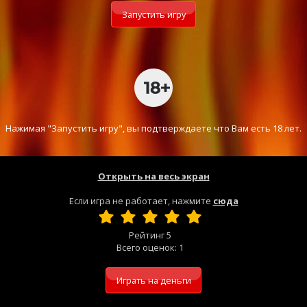
Запустить игру
Нажимая "Запустить игру", вы подтверждаете что Вам есть 18 лет.
Открыть на весь экран
Если игра не работает, нажмите
сюда
Рейтинг
5
Всего оценок:
1
Играть на деньги