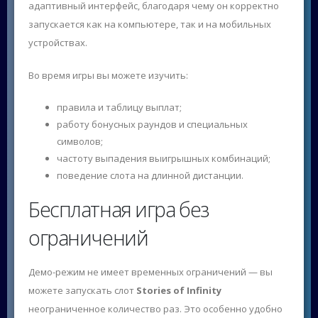
адаптивный интерфейс, благодаря чему он корректно
запускается как на компьютере, так и на мобильных
устройствах.
Во время игры вы можете изучить:
правила и таблицу выплат;
работу бонусных раундов и специальных
символов;
частоту выпадения выигрышных комбинаций;
поведение слота на длинной дистанции.
Бесплатная игра без
ограничений
Демо-режим не имеет временных ограничений — вы
можете запускать слот
Stories of Infinity
неограниченное количество раз. Это особенно удобно