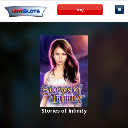
Вход
Stories of Infinity