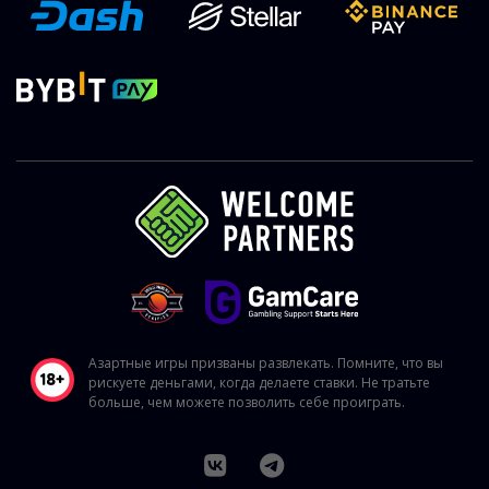
Азартные игры призваны развлекать. Помните, что вы
рискуете деньгами, когда делаете ставки. Не тратьте
больше, чем можете позволить себе проиграть.