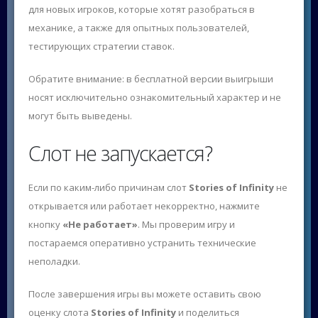
для новых игроков, которые хотят разобраться в
механике, а также для опытных пользователей,
тестирующих стратегии ставок.
Обратите внимание: в бесплатной версии выигрыши
носят исключительно ознакомительный характер и не
могут быть выведены.
Слот не запускается?
Если по каким-либо причинам слот
Stories of Infinity
не
открывается или работает некорректно, нажмите
кнопку
«Не работает»
. Мы проверим игру и
постараемся оперативно устранить технические
неполадки.
После завершения игры вы можете оставить свою
оценку слота
Stories of Infinity
и поделиться