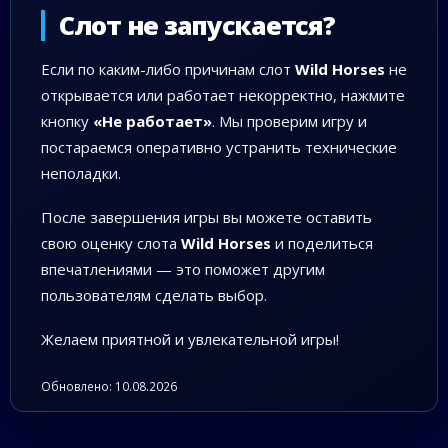
Слот не запускается?
Если по каким-либо причинам слот
Wild Horses
не
открывается или работает некорректно, нажмите
кнопку
«Не работает»
. Мы проверим игру и
постараемся оперативно устранить технические
неполадки.
После завершения игры вы можете оставить
свою оценку слота
Wild Horses
и поделиться
впечатлениями — это поможет другим
пользователям сделать выбор.
Желаем приятной и увлекательной игры!
Обновлено:
10.08.2026