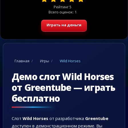
Рейтинг
5
Всего оценок:
1
Играть на деньги
Главная
Игры
Wild Horses
Демо слот Wild Horses
от Greentube — играть
бесплатно
Слот
Wild Horses
от разработчика
Greentube
доступен в демонстрационном режиме. Вы