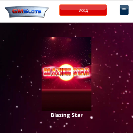
Вход
Blazing Star