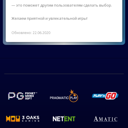
— это поможет другим пользователям сделать выбор.
Желаем приятной и увлекательной игры!
Обновлено:
22.06.2020