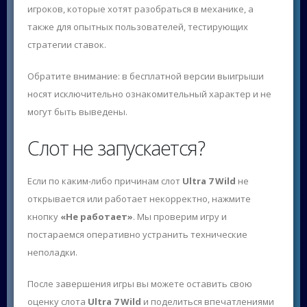
игроков, которые хотят разобраться в механике, а
также для опытных пользователей, тестирующих
стратегии ставок.
Обратите внимание: в бесплатной версии выигрыши
носят исключительно ознакомительный характер и не
могут быть выведены.
Слот не запускается?
Если по каким-либо причинам слот
Ultra 7 Wild
не
открывается или работает некорректно, нажмите
кнопку
«Не работает»
. Мы проверим игру и
постараемся оперативно устранить технические
неполадки.
После завершения игры вы можете оставить свою
оценку слота
Ultra 7 Wild
и поделиться впечатлениями