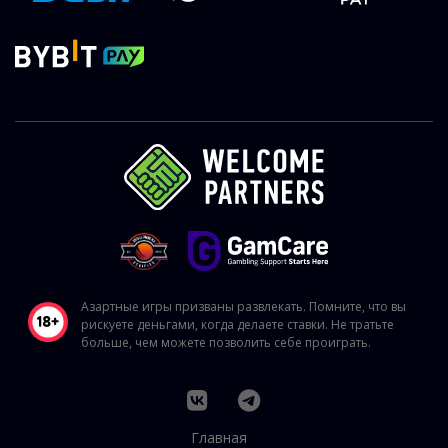
Азартные игры призваны развлекать. Помните, что вы
рискуете деньгами, когда делаете ставки. Не тратьте
больше, чем можете позволить себе проиграть.
Главная