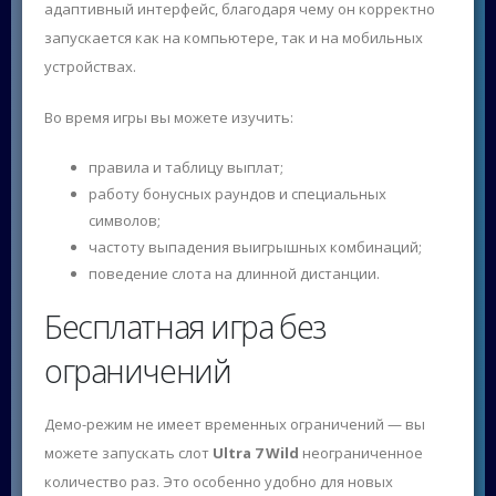
адаптивный интерфейс, благодаря чему он корректно
запускается как на компьютере, так и на мобильных
устройствах.
Во время игры вы можете изучить:
правила и таблицу выплат;
работу бонусных раундов и специальных
символов;
частоту выпадения выигрышных комбинаций;
поведение слота на длинной дистанции.
Бесплатная игра без
ограничений
Демо-режим не имеет временных ограничений — вы
можете запускать слот
Ultra 7 Wild
неограниченное
количество раз. Это особенно удобно для новых