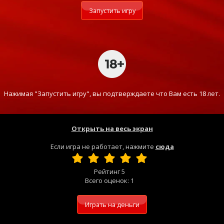
Запустить игру
Нажимая "Запустить игру", вы подтверждаете что Вам есть 18 лет.
Открыть на весь экран
Если игра не работает, нажмите
сюда
Рейтинг
5
Всего оценок:
1
Играть на деньги