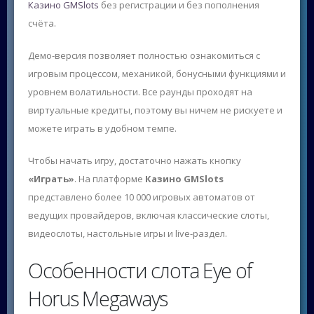
Казино GMSlots
без регистрации и без пополнения
счёта.
Демо-версия позволяет полностью ознакомиться с
игровым процессом, механикой, бонусными функциями и
уровнем волатильности. Все раунды проходят на
виртуальные кредиты, поэтому вы ничем не рискуете и
можете играть в удобном темпе.
Чтобы начать игру, достаточно нажать кнопку
«Играть»
. На платформе
Казино GMSlots
представлено более 10 000 игровых автоматов от
ведущих провайдеров, включая классические слоты,
видеослоты, настольные игры и live-раздел.
Особенности слота Eye of
Horus Megaways