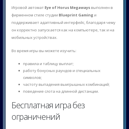
Игровой автомат
Eye of Horus Megaways
выполнен в
фирменном стиле студии
Blueprint Gaming
и
поддерживает адаптивный интерфейс, благодаря чему
он корректно запускается как на компьютере, так и на
мобильных устройствах.
Во время игры вы можете изучить:
правила и таблицу выплат;
работу бонусных раундов и специальных
символов;
частоту выпадения выигрышных комбинаций;
поведение слота на длинной дистанции.
Бесплатная игра без
ограничений