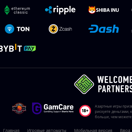
Азартные игры призв
рискуете деньгами, к
больше, чем можете 
Главная
Игровые автоматы
Мобильная версия
Ввод 