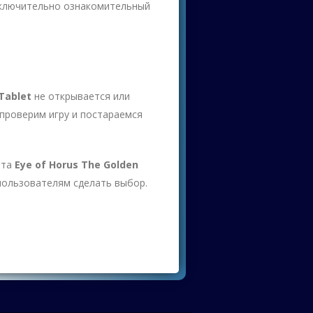
сключительно ознакомительный
Tablet
не открывается или
 проверим игру и постараемся
ота
Eye of Horus The Golden
пользователям сделать выбор.