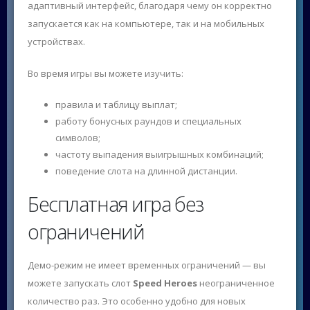
адаптивный интерфейс, благодаря чему он корректно
запускается как на компьютере, так и на мобильных
устройствах.
Во время игры вы можете изучить:
правила и таблицу выплат;
работу бонусных раундов и специальных
символов;
частоту выпадения выигрышных комбинаций;
поведение слота на длинной дистанции.
Бесплатная игра без
ограничений
Демо-режим не имеет временных ограничений — вы
можете запускать слот
Speed Heroes
неограниченное
количество раз. Это особенно удобно для новых