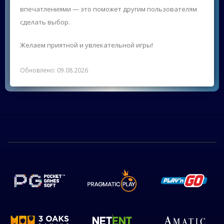
впечатлениями — это поможет другим пользователям
сделать выбор.
Желаем приятной и увлекательной игры!
Обновлено:
09.08.2026