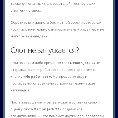
также для опытных пользователей, тестирующих
стратегии ставок.
Обратите внимание: в бесплатной версии выигрыши
носят исключительно ознакомительный характер и не
могут быть выведены.
Слот не запускается?
Если по каким-либо причинам слот
Demon Jack 27
не
открывается или работает некорректно, нажмите
кнопку
«Не работает»
. Мы проверим игру и
постараемся оперативно устранить технические
неполадки.
После завершения игры вы можете оставить свою
оценку слота
Demon Jack 27
и поделиться
впечатлениями — это поможет другим пользователям