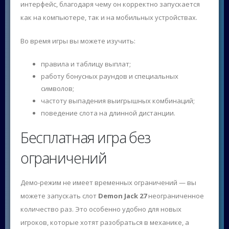
интерфейс, благодаря чему он корректно запускается
как на компьютере, так и на мобильных устройствах.
Во время игры вы можете изучить:
правила и таблицу выплат;
работу бонусных раундов и специальных
символов;
частоту выпадения выигрышных комбинаций;
поведение слота на длинной дистанции.
Бесплатная игра без
ограничений
Демо-режим не имеет временных ограничений — вы
можете запускать слот
Demon Jack 27
неограниченное
количество раз. Это особенно удобно для новых
игроков, которые хотят разобраться в механике, а