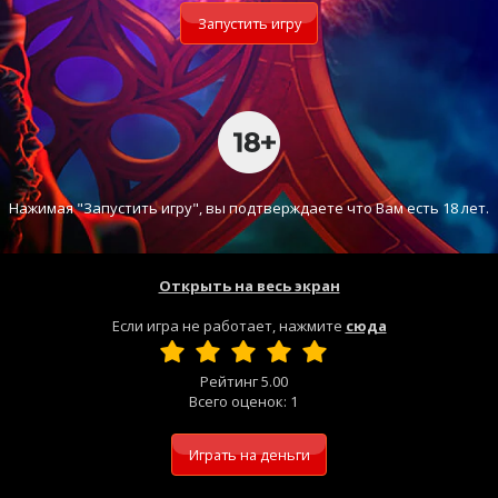
Запустить игру
Нажимая "Запустить игру", вы подтверждаете что Вам есть 18 лет.
Открыть на весь экран
Если игра не работает, нажмите
сюда
Рейтинг
5.00
Всего оценок:
1
Играть на деньги