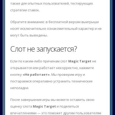
также для опытных пользователей, тестирующих
стратегии ставок.
Обратите внимание: в бесплатной версии выигрыши
носят исключительно ознакомительный характер и не
могут быть выведены.
Слот не запускается?
Если по каким-либо причинам слот
Magic Target
не
открывается или работает некорректно, нажмите
кнопку
«Не работает»
. Мы проверим игру и
постараемся оперативно устранить технические
неполадки.
После завершения игры вы можете оставить свою
оценку слота
Magic Target
и поделиться
впечатлениями — это поможет другим пользователям