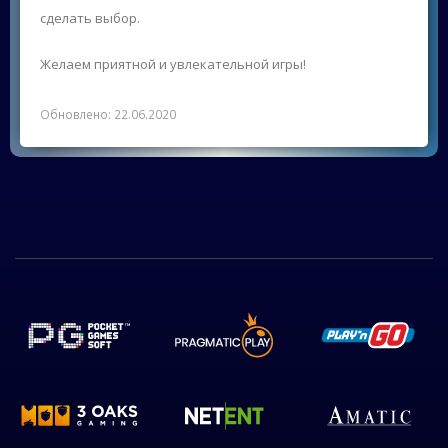
сделать выбор.
Желаем приятной и увлекательной игры!
Обновлено:
22.06.2020