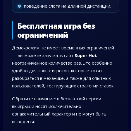
поведение слота на длинной дистанции.
Бесплатная игра без
ограничений
Демо-режим не имеет временных ограничений
— вы можете запускать слот
Super Hot
неограниченное количество раз. Это особенно
удобно для новых игроков, которые хотят
разобраться в механике, а также для опытных
пользователей, тестирующих стратегии ставок.
Обратите внимание: в бесплатной версии
выигрыши носят исключительно
ознакомительный характер и не могут быть
выведены.