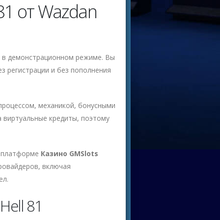
81 от Wazdan
 в демонстрационном режиме. Вы
з регистрации и без пополнения
процессом, механикой, бонусными
а виртуальные кредиты, поэтому
а платформе
Казино GMSlots
ровайдеров, включая
ел.
Hell 81