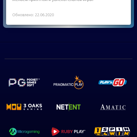
Обновлено:
22.06.2020