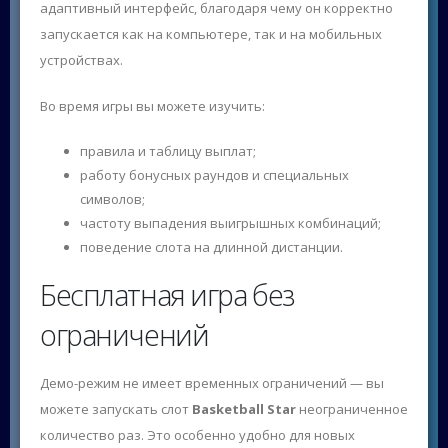
адаптивный интерфейс, благодаря чему он корректно
запускается как на компьютере, так и на мобильных
устройствах.
Во время игры вы можете изучить:
правила и таблицу выплат;
работу бонусных раундов и специальных
символов;
частоту выпадения выигрышных комбинаций;
поведение слота на длинной дистанции.
Бесплатная игра без
ограничений
Демо-режим не имеет временных ограничений — вы
можете запускать слот
Basketball Star
неограниченное
количество раз. Это особенно удобно для новых