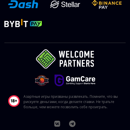
Азартные игры призваны развлекать. Помните, что вы
рискуете деньгами, когда делаете ставки. Не тратьте
больше, чем можете позволить себе проиграть.