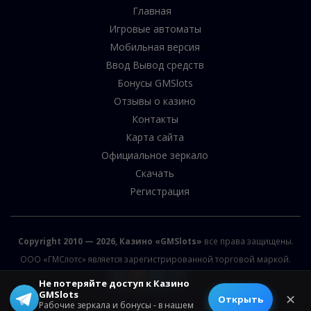
Главная
Игровые автоматы
Мобильная версия
Ввод Вывод средств
Бонусы GMSlots
Отзывы о казино
Контакты
Карта сайта
Официальное зеркало
Скачать
Регистрация
Copyright 2010 — 2026, Казино «GMSlots»
все права защищены.
ООО «ГМСлотс» является зарегистрированной торговой маркой.
Не потеряйте доступ к Казино
GMSlots
© 2026 All rights reserved.
✕
Открыть
Рабочие зеркала и бонусы - в нашем