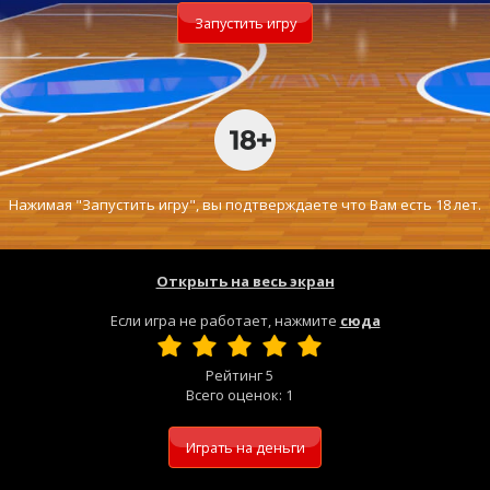
Запустить игру
Нажимая "Запустить игру", вы подтверждаете что Вам есть 18 лет.
Открыть на весь экран
Если игра не работает, нажмите
сюда
Рейтинг
5
Всего оценок:
1
Играть на деньги