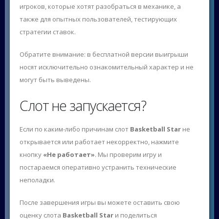
игроков, которые хотят разобраться в механике, а
также для опытных пользователей, тестирующих
стратегии ставок.
Обратите внимание: в бесплатной версии выигрыши
носят исключительно ознакомительный характер и не
могут быть выведены.
Слот не запускается?
Если по каким-либо причинам слот
Basketball Star
не
открывается или работает некорректно, нажмите
кнопку
«Не работает»
. Мы проверим игру и
постараемся оперативно устранить технические
неполадки.
После завершения игры вы можете оставить свою
оценку слота
Basketball Star
и поделиться