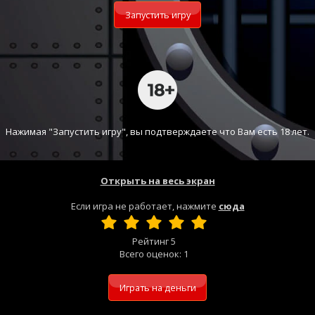
Запустить игру
Нажимая "Запустить игру", вы подтверждаете что Вам есть 18 лет.
Открыть на весь экран
Если игра не работает, нажмите
сюда
Рейтинг
5
Всего оценок:
1
Играть на деньги