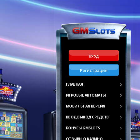
Вход
Регистрация
ГЛАВНАЯ
ИГРОВЫЕ АВТОМАТЫ
МОБИЛЬНАЯ ВЕРСИЯ
ВВОД ВЫВОД СРЕДСТВ
БОНУСЫ GMSLOTS
ОТЗЫВЫ О КАЗИНО