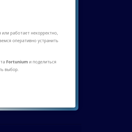
 или работает некорректно,
раемся оперативно устранить
ота
Fortunium
и поделиться
ть выбор.