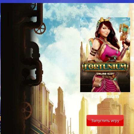
Fortunium
Запустить игру