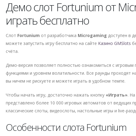
Демо слот Fortunium от Mi
играть бесплатно
Слот
Fortunium
от разработчика
Microgaming
доступен в д
можете запустить игру бесплатно на сайте
Казино GMSlots
бе
счёта.
Демо-версия позволяет полностью ознакомиться с игровым 
функциями и уровнем волатильности. Все раунды проходят н
вы ничем не рискуете и можете играть в удобном темпе.
Чтобы начать игру, достаточно нажать кнопку
«Играть»
. Н
представлено более 10 000 игровых автоматов от ведущих п
классические слоты, видеослоты, настольные игры и live-разд
Особенности слота Fortunium