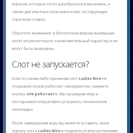
игроков, которые хотят разобраться в механике, а
также для опытных пользователей, тестирующих
стратегии ставок.
Обратите внимание: в бесплатной версии выигрыши
носят исключительно ознакомительный характер и не
могут быть выведены.
Слот не запускается?
Если по каким-либо причинам слот
Ladies Nite
не
открывается или работает некорректно, нажмите
кнопку
«Не работает»
. Мы проверим игру и
постараемся оперативно устранить технические
неполадки.
После завершения игры вы можете оставить свою
оценку слота
Ladies Nite
и поделиться впечатлениями