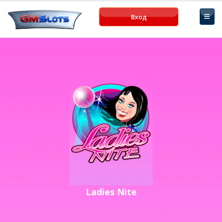
Вход
Ladies Nite