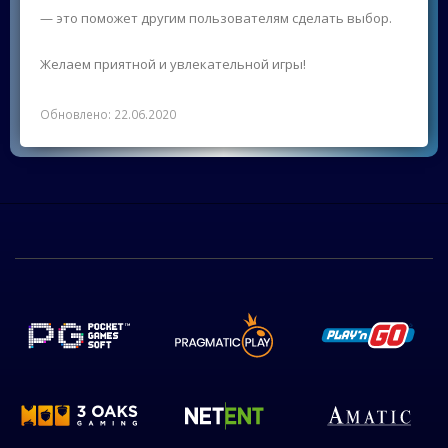
— это поможет другим пользователям сделать выбор.
Желаем приятной и увлекательной игры!
Обновлено:
22.06.2020