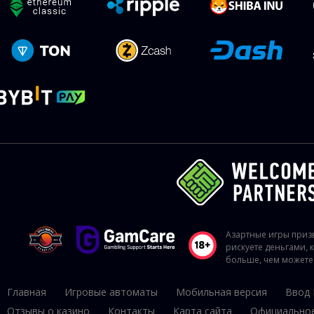
Азартные игры призв
рискуете деньгами, к
больше, чем можете 
Главная
Игровые автоматы
Мобильная версия
Ввод 
Отзывы о казино
Контакты
Карта сайта
Официальное