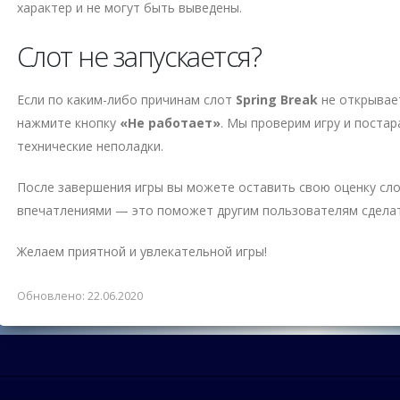
характер и не могут быть выведены.
Слот не запускается?
Если по каким-либо причинам слот
Spring Break
не открывае
нажмите кнопку
«Не работает»
. Мы проверим игру и поста
технические неполадки.
После завершения игры вы можете оставить свою оценку сл
впечатлениями — это поможет другим пользователям сдела
Желаем приятной и увлекательной игры!
Обновлено:
22.06.2020