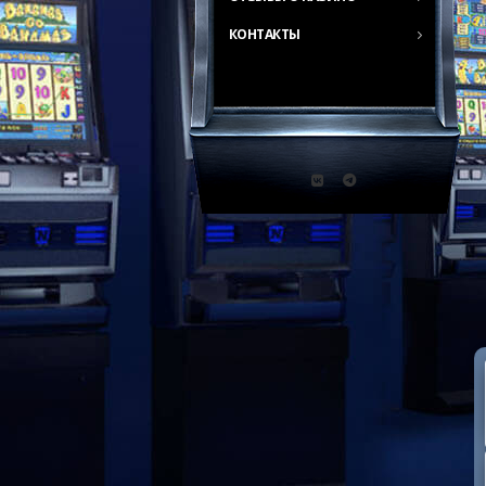
КОНТАКТЫ