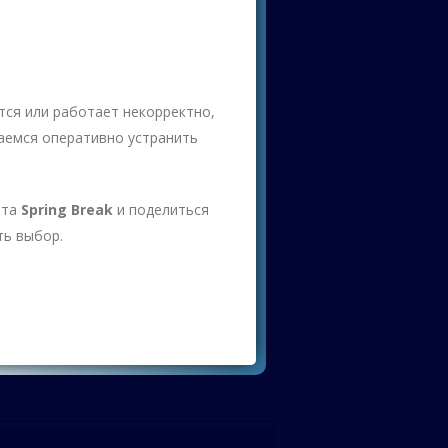
тся или работает некорректно,
раемся оперативно устранить
ота
Spring Break
и поделиться
ть выбор.