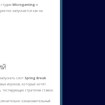
 студии
Microgaming
и
ректно запускается как на
ий
запускать слот
Spring Break
овых игроков, которые хотят
, тестирующих стратегии ставок.
сключительно ознакомительный