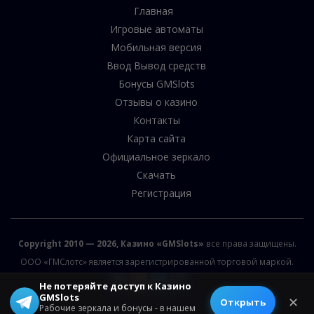
Главная
Игровые автоматы
Мобильная версия
Ввод Вывод средств
Бонусы GMSlots
Отзывы о казино
Контакты
Карта сайта
Официальное зеркало
Скачать
Регистрация
Copyright 2010 — 2026, Казино «GMSlots»
все права защищены.
ООО «ГМСлотс» является зарегистрированной торговой маркой.
Не потеряйте доступ к Казино
GMSlots
© 2026 All rights reserved.
✕
Открыть
Рабочие зеркала и бонусы - в нашем