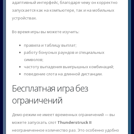
адаптивный интерфейс, благодаря чему он корректно
запускается как на компьютере, так и на мобильных
устройствах.
Во время игры вы можете изучить:
правила и таблицу выплат;
работу бонусных раундов и специальных
символов;
частоту выпадения выигрышных комбинаций;
поведение слота на длинной дистанции.
Бесплатная игра без
ограничений
Демо-режим не имеет временных ограничений — вы
можете запускать слот
Thunderstruck II
неограниченное количество раз. Это особенно удобно