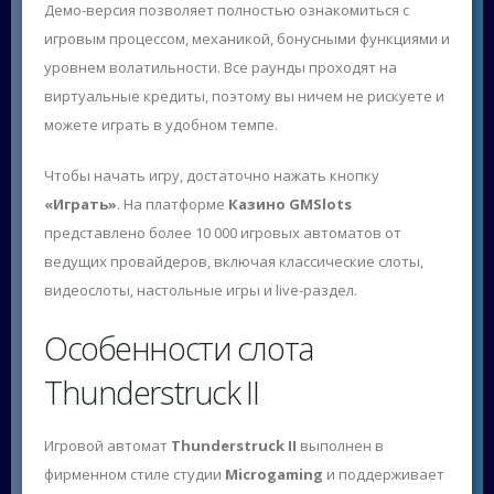
Демо-версия позволяет полностью ознакомиться с
игровым процессом, механикой, бонусными функциями и
уровнем волатильности. Все раунды проходят на
виртуальные кредиты, поэтому вы ничем не рискуете и
можете играть в удобном темпе.
Чтобы начать игру, достаточно нажать кнопку
«Играть»
. На платформе
Казино GMSlots
представлено более 10 000 игровых автоматов от
ведущих провайдеров, включая классические слоты,
видеослоты, настольные игры и live-раздел.
Особенности слота
Thunderstruck II
Игровой автомат
Thunderstruck II
выполнен в
фирменном стиле студии
Microgaming
и поддерживает