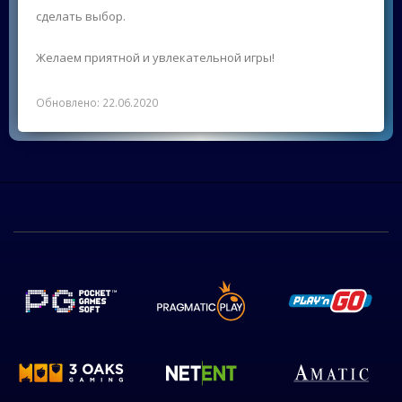
сделать выбор.
Желаем приятной и увлекательной игры!
Обновлено:
22.06.2020