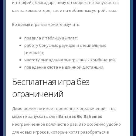
интерфейс, благодаря чему он корректно запускается
как на компьютере, так и на мобильных устройствах.
Во время игры вы можете изучить:
правила и таблицу выплат;
работу бонусных раундов и специальных
символов;
частоту выпадения выигрышных комбинаций;
поведение слота на длинной дистанции.
Бесплатная игра без
ограничений
Демо-режим не имеет временных ограничений — вы
можете запускать слот
Bananas Go Bahamas
неограниченное количество раз. Это особенно удобно
для новых игроков, которые хотят разобраться в