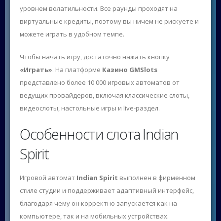
уровнем волатильности. Все раунды проходят на
виртуальные кредиты, поэтому вы ничем не рискуете и
можете играть в удобном темпе.
Чтобы начать игру, достаточно нажать кнопку
«Играть»
. На платформе
Казино GMSlots
представлено более 10 000 игровых автоматов от
ведущих провайдеров, включая классические слоты,
видеослоты, настольные игры и live-раздел.
Особенности слота Indian
Spirit
Игровой автомат
Indian Spirit
выполнен в фирменном
стиле студии
и поддерживает адаптивный интерфейс,
благодаря чему он корректно запускается как на
компьютере, так и на мобильных устройствах.