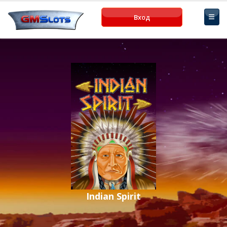
Вход
Indian Spirit