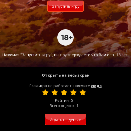
Запустить игру
Нажимая "Запустить игру", вы подтверждаете что Вам есть 18 лет.
Открыть на весь экран
Если игра не работает, нажмите
сюда
Рейтинг
5
Всего оценок:
1
Играть на деньги