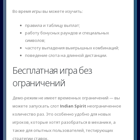
Во время игры вы можете изучить:
правила и таблицу выплат;
работу бонусных раундов и специальных
символов;
частоту выпадения выигрышных комбинаций;
поведение слота на длинной дистанции.
Бесплатная игра без
ограничений
Демо-режим не имеет временных ограничений — вы
можете запускать слот
Indian Spirit
неограниченное
количество раз. Это особенно удобно для новых
игроков, которые хотят разобраться в механике, а
также для опытных пользователей, тестирующих
стратегии ставок.