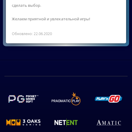
сделать выбор.
Желаем приятной и увлекательной игры!
Обновлено:
22.06.2020