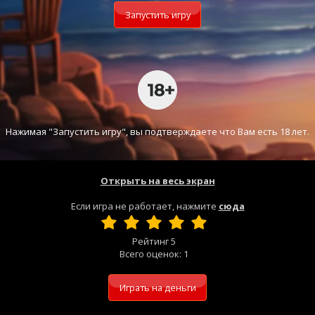
Запустить игру
Нажимая "Запустить игру", вы подтверждаете что Вам есть 18 лет.
Открыть на весь экран
Если игра не работает, нажмите
сюда
Рейтинг
5
Всего оценок:
1
Играть на деньги