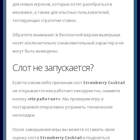
для новых игроков, которые хотят разобраться в
механике, а также для опытных пользователей,
тестирующих стратегии ставок.
Обратите внимание: в бесплатной версии выигрыши
носят исключительно ознакомительный характер и не
могут быть выведены.
Слот не запускается?
Если по каким-либо причинам слот
Strawberry Cocktail
не открывается или работает некорректно, нажмите
кнопку
«Не работает»
. Мы проверим игру и
постараемся оперативно устранить технические
неполадки.
После завершения игры вы можете оставить свою
оценку слота
Strawberry Cocktail
и поделиться