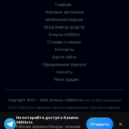
Главная
Игровые автоматы
Мобильная версия
Ввод Вывод средств
Бонусы GMSlots
Отзывы о казино
Контакты
Карта сайта
Официальное зеркало
Скачать
Регистрация
Copyright 2010 — 2026, Казино «GMSlots»
все права защищены.
ООО «ГМСлотс» является зарегистрированной торговой маркой.
Не потеряйте доступ к Казино
GMSlots
© 2026 All rights reserved.
✕
Открыть
Рабочие зеркала и бонусы - в нашем