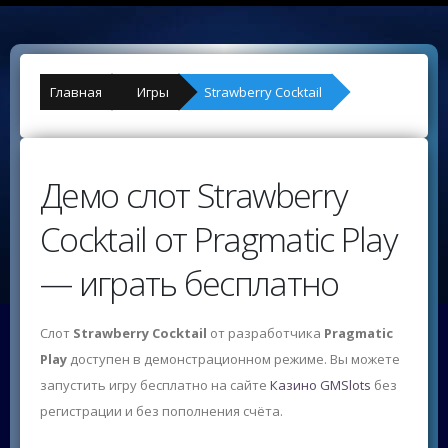
Главная
Игры
Strawberry Cocktail
Демо слот Strawberry
Cocktail от Pragmatic Play
— играть бесплатно
Слот
Strawberry Cocktail
от разработчика
Pragmatic
Play
доступен в демонстрационном режиме. Вы можете
запустить игру бесплатно на сайте
Казино GMSlots
без
регистрации и без пополнения счёта.