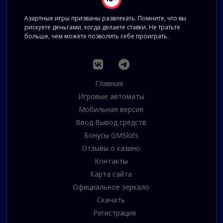
Азартные игры призваны развлекать. Помните, что вы
рискуете деньгами, когда делаете ставки. Не тратьте
больше, чем можете позволить себе проиграть.
Главная
Игровые автоматы
Мобильная версия
Ввод Вывод средств
Бонусы GMSlots
Отзывы о казино
Контакты
Карта сайта
Официальное зеркало
Скачать
Регистрация