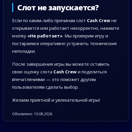
Слот не запускается?
Если по каким-либо причинам слот
Cash Crew
не
открывается или работает некорректно, нажмите
кнопку
«Не работает»
. Мы проверим игру и
постараемся оперативно устранить технические
неполадки.
После завершения игры вы можете оставить
свою оценку слота
Cash Crew
и поделиться
впечатлениями — это поможет другим
пользователям сделать выбор.
Желаем приятной и увлекательной игры!
Обновлено:
10.08.2026