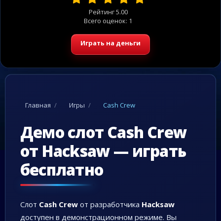
Рейтинг
5.00
Всего оценок:
1
Играть на деньги
Главная
Игры
Cash Crew
Демо слот Cash Crew
от Hacksaw — играть
бесплатно
Слот
Cash Crew
от разработчика
Hacksaw
доступен в демонстрационном режиме. Вы