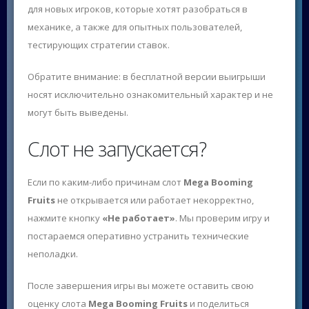
для новых игроков, которые хотят разобраться в
механике, а также для опытных пользователей,
тестирующих стратегии ставок.
Обратите внимание: в бесплатной версии выигрыши
носят исключительно ознакомительный характер и не
могут быть выведены.
Слот не запускается?
Если по каким-либо причинам слот
Mega Booming
Fruits
не открывается или работает некорректно,
нажмите кнопку
«Не работает»
. Мы проверим игру и
постараемся оперативно устранить технические
неполадки.
После завершения игры вы можете оставить свою
оценку слота
Mega Booming Fruits
и поделиться