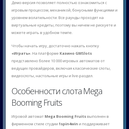
Демо-версия позволяет полностью ознакомиться с
игровым процессом, механикой, бонусными функциями и
уровнем волатильности. Все раунды проходят на
виртуальные кредиты, поэтому вы ничем не рискуете и
можете играть в удобном темпе.
Чтобы начать игру, достаточно нажать кнопку
«Играть»
. На платформе
Казино GMSlots
представлено более 10 000 игровых автоматов от
ведущих провайдеров, включая классические слоты,
видеослоты, настольные игры и live-раздел.
Особенности слота Mega
Booming Fruits
Игровой автомат
Mega Booming Fruits
выполнен в
фирменном стиле студии
1spin4win
и поддерживает