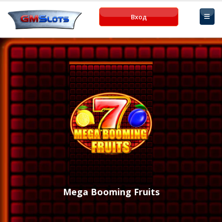
Вход
Mega Booming Fruits