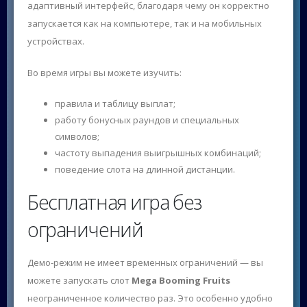
адаптивный интерфейс, благодаря чему он корректно
запускается как на компьютере, так и на мобильных
устройствах.
Во время игры вы можете изучить:
правила и таблицу выплат;
работу бонусных раундов и специальных
символов;
частоту выпадения выигрышных комбинаций;
поведение слота на длинной дистанции.
Бесплатная игра без
ограничений
Демо-режим не имеет временных ограничений — вы
можете запускать слот
Mega Booming Fruits
неограниченное количество раз. Это особенно удобно