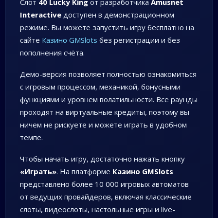
Слот
40 Lucky King
от разработчика
Amusnet
Interactive
доступен в демонстрационном
режиме. Вы можете запустить игру бесплатно на
сайте
Казино GMSlots
без регистрации и без
пополнения счёта.
Демо-версия позволяет полностью ознакомиться
с игровым процессом, механикой, бонусными
функциями и уровнем волатильности. Все раунды
проходят на виртуальные кредиты, поэтому вы
ничем не рискуете и можете играть в удобном
темпе.
Чтобы начать игру, достаточно нажать кнопку
«Играть»
. На платформе
Казино GMSlots
представлено более 10 000 игровых автоматов
от ведущих провайдеров, включая классические
слоты, видеослоты, настольные игры и live-