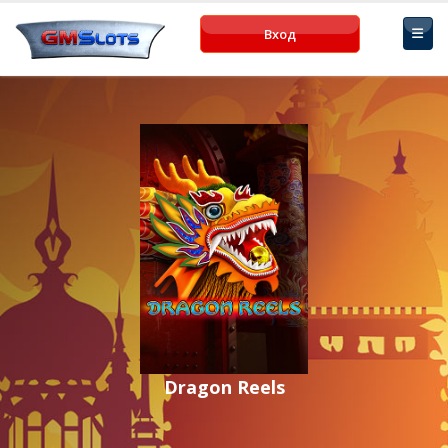
Вход
Dragon Reels