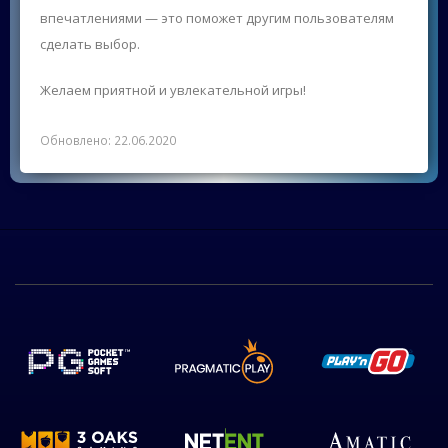
впечатлениями — это поможет другим пользователям
сделать выбор.
Желаем приятной и увлекательной игры!
Обновлено:
22.06.2020