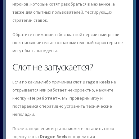
игроков, которые хотят разобраться в механике, а
также для опытных пользователей, тестирующих
стратегии ставок.
Обратите внимание: в бесплатной версии выигрыши
носят исключительно ознакомительный характер и не
могут быть выведены.
Слот не запускается?
Если по каким-либо причинам слот
Dragon Reels
не
открывается или работает некорректно, нажмите
кнопку
«Не работает»
. Мы проверим игру и
постараемся оперативно устранить технические
неполадки.
После завершения игры вы можете оставить свою
оценку слота
Dragon Reels
и поделиться