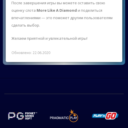
После завершения игры вы можете оставить свою
оценку слота
More Like A Diamond
и поделиться
впечатлениями — это поможет другим пользователям
сделать выбор.
Желаем приятной и увлекательной игры!
Обновлено:
22.06.2020