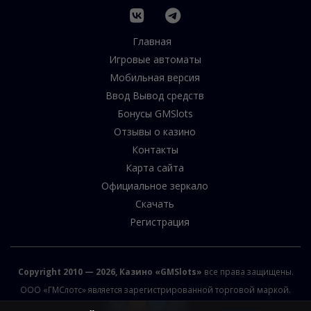
Главная
Игровые автоматы
Мобильная версия
Ввод Вывод средств
Бонусы GMSlots
Отзывы о казино
Контакты
Карта сайта
Официальное зеркало
Скачать
Регистрация
Copyright 2010 — 2026, Казино «GMSlots»
все права защищены.
ООО «ГМСлотс» является зарегистрированной торговой маркой.