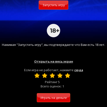
Запустить игру
Нажимая "Запустить игру", вы подтверждаете что Вам есть 18 лет.
Открыть на весь экран
Если игра не работает, нажмите
сюда
Рейтинг
5
Всего оценок:
1
Играть на деньги