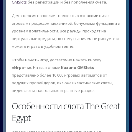
GMSlots
без регистрации и без пополнения счёта.
Демо-версия позволяет полностью ознакомиться с
игровым процессом, механикой, бонусными функциями и
уровнем волатильности. Все раунды проходят на
виртуальные кредиты, поэтому вы ничем не рискуете и
можете играть в удобном темпе.
Чтобы начать игру, достаточно нажать кнопку
«Играть»
. На платформе
Казино GMSlots
представлено более 10 000 игровых автоматов от
ведущих провайдеров, включая классические слоты,
видеослоты, настольные игры и live-раздел.
Особенности слота The Great
Egypt