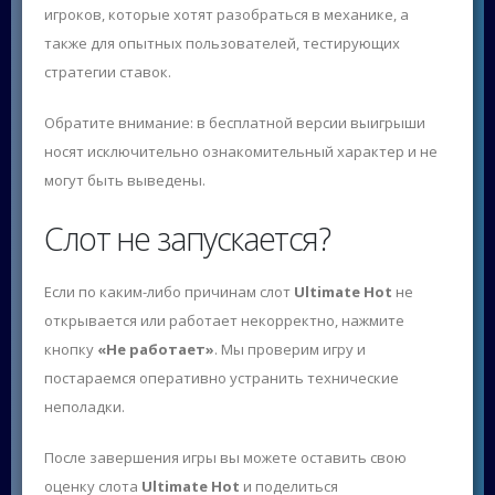
игроков, которые хотят разобраться в механике, а
также для опытных пользователей, тестирующих
стратегии ставок.
Обратите внимание: в бесплатной версии выигрыши
носят исключительно ознакомительный характер и не
могут быть выведены.
Слот не запускается?
Если по каким-либо причинам слот
Ultimate Hot
не
открывается или работает некорректно, нажмите
кнопку
«Не работает»
. Мы проверим игру и
постараемся оперативно устранить технические
неполадки.
После завершения игры вы можете оставить свою
оценку слота
Ultimate Hot
и поделиться