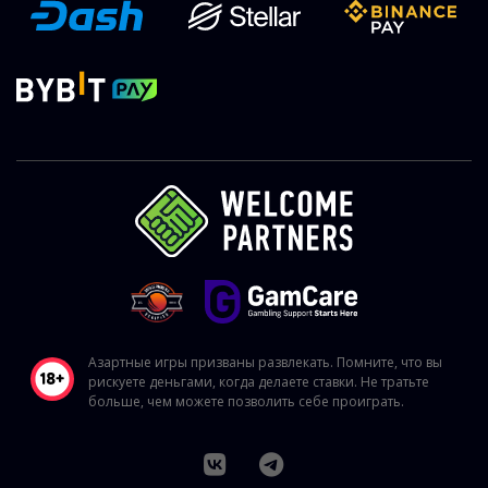
Азартные игры призваны развлекать. Помните, что вы
рискуете деньгами, когда делаете ставки. Не тратьте
больше, чем можете позволить себе проиграть.