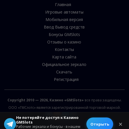
Главная
Игровые автоматы
Мобильная версия
Ввод Вывод средств
Бонусы GMSlots
Отзывы о казино
Контакты
Карта сайта
Официальное зеркало
Скачать
Регистрация
Copyright 2010 — 2026, Казино «GMSlots»
все права защищены.
ООО «ГМСлотс» является зарегистрированной торговой маркой.
Не потеряйте доступ к Казино
GMSlots
© 2026 All rights reserved.
✕
Открыть
Рабочие зеркала и бонусы - в нашем