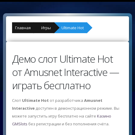
Главная
Игры
Ultimate Hot
Демо слот Ultimate Hot
от Amusnet Interactive —
играть бесплатно
Слот
Ultimate Hot
от разработчика
Amusnet
Interactive
доступен в демонстрационном режиме. Вы
можете запустить игру бесплатно на сайте
Казино
GMSlots
без регистрации и без пополнения счёта.