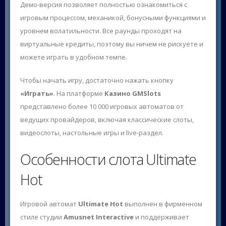
Демо-версия позволяет полностью ознакомиться с
игровым процессом, механикой, бонусными функциями и
уровнем волатильности. Все раунды проходят на
виртуальные кредиты, поэтому вы ничем не рискуете и
можете играть в удобном темпе.
Чтобы начать игру, достаточно нажать кнопку
«Играть»
. На платформе
Казино GMSlots
представлено более 10 000 игровых автоматов от
ведущих провайдеров, включая классические слоты,
видеослоты, настольные игры и live-раздел.
Особенности слота Ultimate
Hot
Игровой автомат
Ultimate Hot
выполнен в фирменном
стиле студии
Amusnet Interactive
и поддерживает