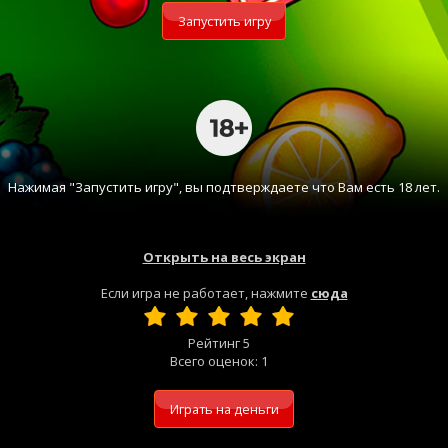
Запустить игру
Нажимая "Запустить игру", вы подтверждаете что Вам есть 18 лет.
Открыть на весь экран
Если игра не работает, нажмите
сюда
Рейтинг
5
Всего оценок:
1
Играть на деньги