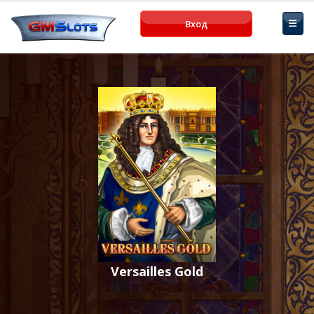
Вход
Versailles Gold