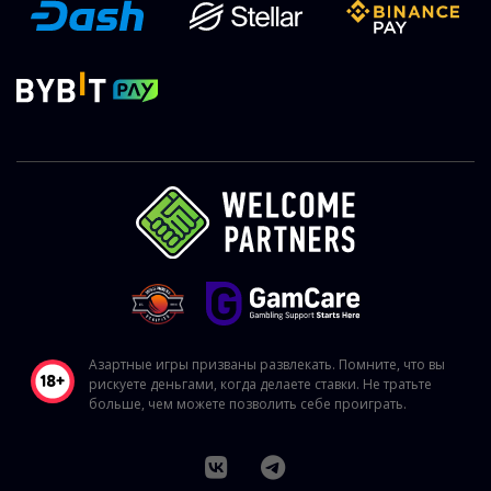
Азартные игры призваны развлекать. Помните, что вы
рискуете деньгами, когда делаете ставки. Не тратьте
больше, чем можете позволить себе проиграть.