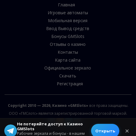
Главная
Игровые автоматы
Мобильная версия
Ввод Вывод средств
Бонусы GMSlots
Отзывы о казино
Контакты
Карта сайта
Официальное зеркало
Скачать
Регистрация
Copyright 2010 — 2026, Казино «GMSlots»
все права защищены.
ООО «ГМСлотс» является зарегистрированной торговой маркой.
Не потеряйте доступ к Казино
GMSlots
© 2026 All rights reserved.
✕
Открыть
Рабочие зеркала и бонусы - в нашем