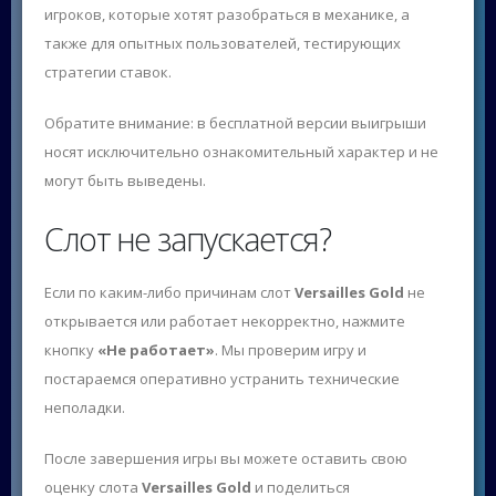
игроков, которые хотят разобраться в механике, а
также для опытных пользователей, тестирующих
стратегии ставок.
Обратите внимание: в бесплатной версии выигрыши
носят исключительно ознакомительный характер и не
могут быть выведены.
Слот не запускается?
Если по каким-либо причинам слот
Versailles Gold
не
открывается или работает некорректно, нажмите
кнопку
«Не работает»
. Мы проверим игру и
постараемся оперативно устранить технические
неполадки.
После завершения игры вы можете оставить свою
оценку слота
Versailles Gold
и поделиться