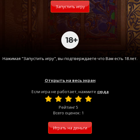
Запустить игру
Нажимая "Запустить игру", вы подтверждаете что Вам есть 18 лет.
Открыть на весь экран
Если игра не работает, нажмите
сюда
Рейтинг
5
Всего оценок:
1
Играть на деньги