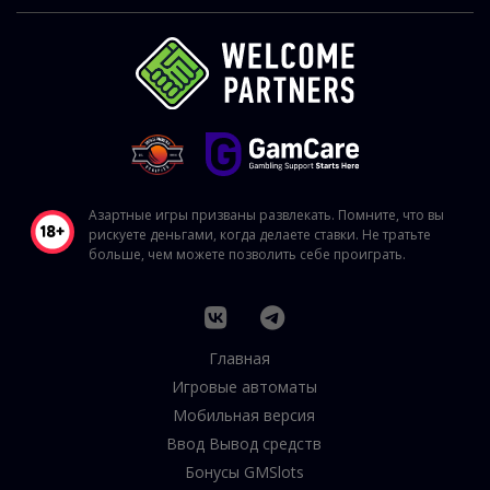
Азартные игры призваны развлекать. Помните, что вы
рискуете деньгами, когда делаете ставки. Не тратьте
больше, чем можете позволить себе проиграть.
Главная
Игровые автоматы
Мобильная версия
Ввод Вывод средств
Бонусы GMSlots