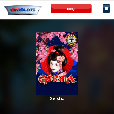
Вход
Geisha