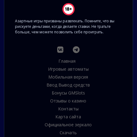
Азартные игры призваны развлекать. Помните, что вы
рискуете деньгами, когда делаете ставки. Не тратьте
больше, чем можете позволить себе проиграть.
Главная
Игровые автоматы
Мобильная версия
Ввод Вывод средств
Бонусы GMSlots
Отзывы о казино
Контакты
Карта сайта
Официальное зеркало
Скачать