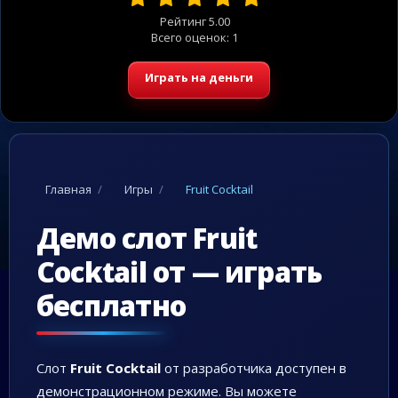
Рейтинг
5.00
Всего оценок:
1
Играть на деньги
Главная
Игры
Fruit Cocktail
Демо слот Fruit
Cocktail от — играть
бесплатно
Слот
Fruit Cocktail
от разработчика
доступен в
демонстрационном режиме. Вы можете