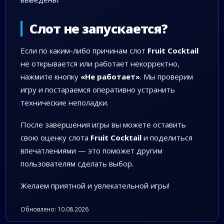
Слот не запускается?
Если по каким-либо причинам слот
Fruit Cocktail
не открывается или работает некорректно,
нажмите кнопку
«Не работает»
. Мы проверим
игру и постараемся оперативно устранить
технические неполадки.
После завершения игры вы можете оставить
свою оценку слота
Fruit Cocktail
и поделиться
впечатлениями — это поможет другим
пользователям сделать выбор.
Желаем приятной и увлекательной игры!
Обновлено:
10.08.2026