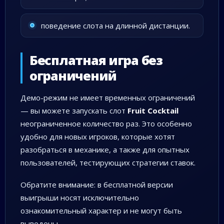
поведение слота на длинной дистанции.
Бесплатная игра без
ограничений
Демо-режим не имеет временных ограничений
— вы можете запускать слот
Fruit Cocktail
неограниченное количество раз. Это особенно
удобно для новых игроков, которые хотят
разобраться в механике, а также для опытных
пользователей, тестирующих стратегии ставок.
Обратите внимание: в бесплатной версии
выигрыши носят исключительно
ознакомительный характер и не могут быть
выведены.