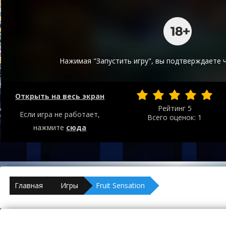
Нажимая "Запустить игру", вы подтверждаете ч
Открыть на весь экран
Рейтинг
5
Если игра не работает,
Всего оценок:
1
нажмите
сюда
Главная
Игры
Fruit Sensation