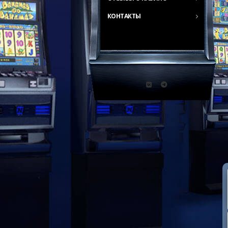
КОНТАКТЫ