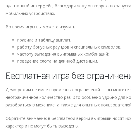
адаптивный интерфейс, благодаря чему он корректно запуска
мобильных устройствах.
Во время игры вы можете изучить:
правила и таблицу выплат;
работу бонусных раундов и специальных символов;
частоту выпадения выигрышных комбинаций;
поведение слота на длинной дистанции.
Бесплатная игра без ограничен
Демо-режим не имеет временных ограничений — вы можете 
неограниченное количество раз. Это особенно удобно для н
разобраться в механике, а также для опытных пользователей
Обратите внимание: в бесплатной версии выигрыши носят и
характер и не могут быть выведены.