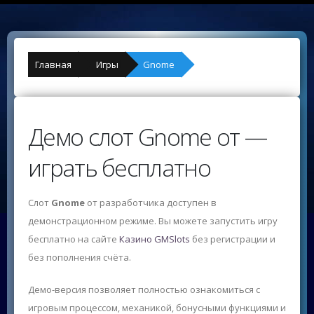
Главная
Игры
Gnome
Демо слот Gnome от —
играть бесплатно
Слот
Gnome
от разработчика
доступен в
демонстрационном режиме. Вы можете запустить игру
бесплатно на сайте
Казино GMSlots
без регистрации и
без пополнения счёта.
Демо-версия позволяет полностью ознакомиться с
игровым процессом, механикой, бонусными функциями и