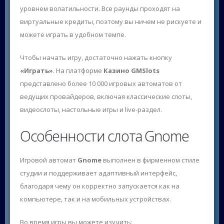
уровнем волатильности. Все раунды проходят на
виртуальные кредиты, поэтому вы ничем не рискуете и
можете играть в удобном темпе.
Чтобы начать игру, достаточно нажать кнопку
«Играть»
. На платформе
Казино GMSlots
представлено более 10 000 игровых автоматов от
ведущих провайдеров, включая классические слоты,
видеослоты, настольные игры и live-раздел.
Особенности слота Gnome
Игровой автомат
Gnome
выполнен в фирменном стиле
студии
и поддерживает адаптивный интерфейс,
благодаря чему он корректно запускается как на
компьютере, так и на мобильных устройствах.
Во время игры вы можете изучить: