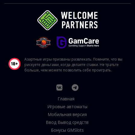
Азартные игры призваны развлекать. Помните, что вы
рискуете деньгами, когда делаете ставки. Не тратьте
больше, чем можете позволить себе проиграть.
Главная
Игровые автоматы
Мобильная версия
Ввод Вывод средств
Бонусы GMSlots