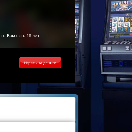
то Вам есть 18 лет.
Играть на деньги