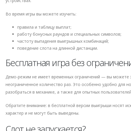
устройствах.
Во время игры вы можете изучить:
правила и таблицу выплат;
работу бонусных раундов и специальных символов;
частоту выпадения выигрышных комбинаций;
поведение слота на длинной дистанции.
Бесплатная игра без ограничен
Демо-режим не имеет временных ограничений — вы можете 
неограниченное количество раз. Это особенно удобно для н
разобраться в механике, а также для опытных пользователей
Обратите внимание: в бесплатной версии выигрыши носят и
характер и не могут быть выведены.
Слот не запускается?