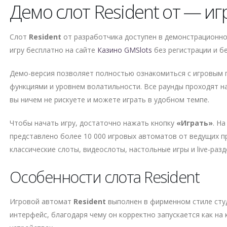
Демо слот Resident от — иг
Слот
Resident
от разработчика
доступен в демонстрационн
игру бесплатно на сайте
Казино GMSlots
без регистрации и б
Демо-версия позволяет полностью ознакомиться с игровым 
функциями и уровнем волатильности. Все раунды проходят н
вы ничем не рискуете и можете играть в удобном темпе.
Чтобы начать игру, достаточно нажать кнопку
«Играть»
. Н
представлено более 10 000 игровых автоматов от ведущих п
классические слоты, видеослоты, настольные игры и live-разд
Особенности слота Resident
Игровой автомат
Resident
выполнен в фирменном стиле ст
интерфейс, благодаря чему он корректно запускается как на