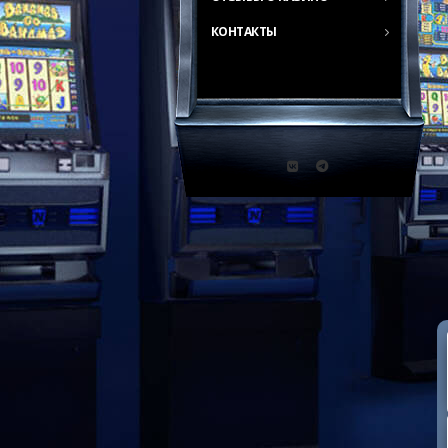
КОНТАКТЫ