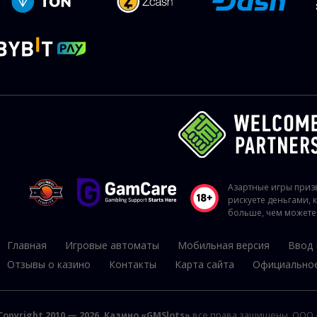
Азартные игры призв
рискуете деньгами, к
больше, чем можете 
Главная
Игровые автоматы
Мобильная версия
Ввод 
Отзывы о казино
Контакты
Карта сайта
Официальное
Copyright 2010 — 2026, Казино «GMSlots»
все права защищены. ООО 