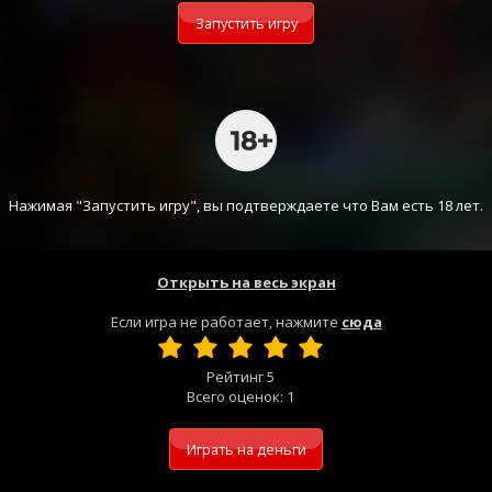
Запустить игру
Нажимая "Запустить игру", вы подтверждаете что Вам есть 18 лет.
Открыть на весь экран
Если игра не работает, нажмите
сюда
Рейтинг
5
Всего оценок:
1
Играть на деньги