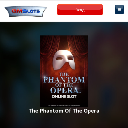
Вход
The Phantom Of The Opera