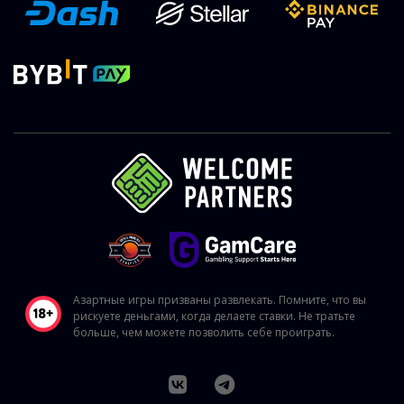
Азартные игры призваны развлекать. Помните, что вы
рискуете деньгами, когда делаете ставки. Не тратьте
больше, чем можете позволить себе проиграть.