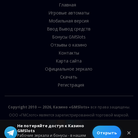
Главная
Игровые автоматы
Мобильная версия
Ввод Вывод средств
Бонусы GMSlots
Отзывы о казино
Контакты
Карта сайта
Официальное зеркало
Скачать
Регистрация
Copyright 2010 — 2026, Казино «GMSlots»
все права защищены.
ООО «ГМСлотс» является зарегистрированной торговой маркой.
Не потеряйте доступ к Казино
GMSlots
© 2026 All rights reserved.
✕
Открыть
Рабочие зеркала и бонусы - в нашем